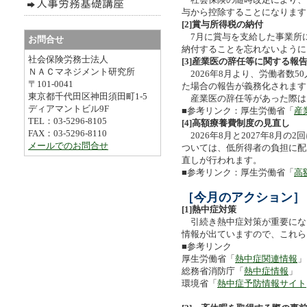
与から控除することになります
[2]賞与所得税の納付
7月に賞与を支給した事業所
お問合せ
納付することを忘れないように
社会保険労務士法人
[3]産業医の辞任等に関する報
ＮＡＣマネジメント研究所
2026年8月より、労働者数
〒101-0041
た場合の報告が義務化されます
東京都千代田区神田須田町1-5
産業医の辞任等があった際は
ディアマントビル9F
■参考リンク：厚生労働省「
産
TEL：03-5296-8105
[4]高額療養費制度の見直し
FAX：03-5296-8110
2026年8月と2027年8月の
メールでのお問合せ
ついては、低所得者の負担に配
直しが行われます。
■参考リンク：厚生労働省「
高
［今月のアクション］
[1]熱中症対策
引続き熱中症対策が重要にな
情報が出ていますので、これ
■参考リンク
厚生労働省「
熱中症関連情報
」
総務省消防庁「
熱中症情報
」
環境省「
熱中症予防情報サイト