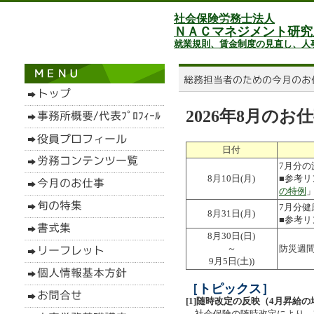
社会保険労務士法人
ＮＡＣマネジメント研究
就業規則、賃金制度の見直し、人
2026年8月の
日付
7月分
8月10日(月)
■参考
の特例
7月分
8月31日(月)
■参考
8月30日(日)
～
防災週
9月5日(土))
［トピックス］
[1]随時改定の反映（4月昇給の
社会保険の随時改定により、7