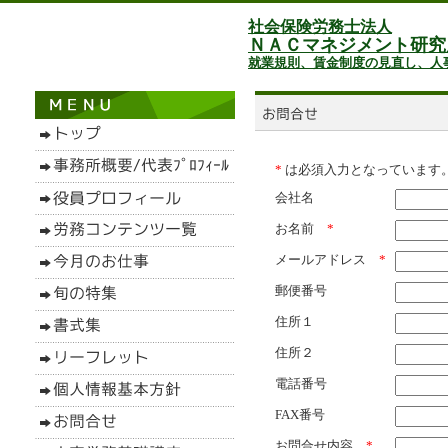
社会保険労務士法人
ＮＡＣマネジメント研究
就業規則、賃金制度の見直し、人
*
は必須入力となっています
会社名
お名前
*
メールアドレス
*
郵便番号
住所１
住所２
電話番号
FAX番号
お問合せ内容
*