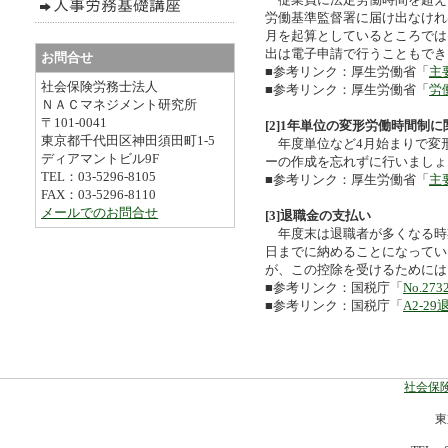
労働基準監督署に届け出なけれ
月を起算としているところでは
出は電子申請で行うこともでき
お問合せ
■参考リンク：厚生労働省「
主
社会保険労務士法人
■参考リンク：厚生労働省「
労
ＮＡＣマネジメント研究所
〒101-0041
[2]1年単位の変形労働時間制
東京都千代田区神田須田町1-5
年度単位など4月始まりで変
ディアマントビル9F
ーの作成を忘れずに行いましょ
TEL：03-5296-8105
■参考リンク：厚生労働省「
主
FAX：03-5296-8110
メールでのお問合せ
[3]退職金の支払い
年度末は退職者が多くなる時期
日までに納めることになってい
が、この控除を受けるためには
■参考リンク：国税庁「
No.2
■参考リンク：国税庁「
A2-
社会保険
東