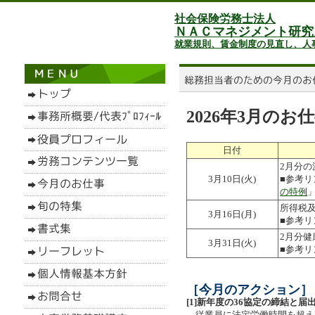
社会保険労務士法人
ＮＡＣマネジメント研究
就業規則、賃金制度の見直し、人
2026年3月の
日付
2月分
3月10日(火)
■参考
の特例
所得税
3月16日(月)
■参考
2月分
3月31日(火)
■参考
［今月のアクション］
[1]新年度の36協定の締結と届
従業員に法定労働時間を超えて