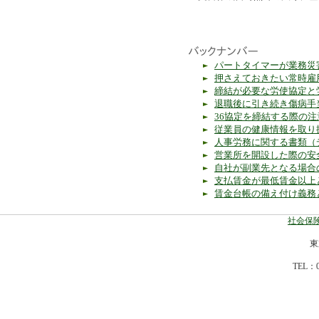
パートタイマーが業務災
押さえておきたい常時雇
締結が必要な労使協定と
退職後に引き続き傷病手
36協定を締結する際の注
従業員の健康情報を取り
人事労務に関する書類（
営業所を開設した際の安
自社が副業先となる場合
支払賃金が最低賃金以上
賃金台帳の備え付け義務
社会保険
東
TEL：0