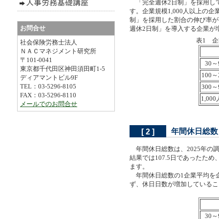
「完全週休2日制」を採用して
す。企業規模1,000人以上の企
制」を採用した割合の伸び率が
お問合せ
週休2日制」を導入する企業
表1 
社会保険労務士法人
ＮＡＣマネジメント研究所
〒101-0041
30～
東京都千代田区神田須田町1-5
100～
ディアマントビル9F
TEL：03-5296-8105
300～
FAX：03-5296-8110
1,00
メールでのお問合せ
年間休日総数
[ 2 ]
年間休日総数は、2025年の調査
結果では107.5日であったた
ます。
年間休日総数の1企業平均を企
ず、休日日数が増加しているこ
30～