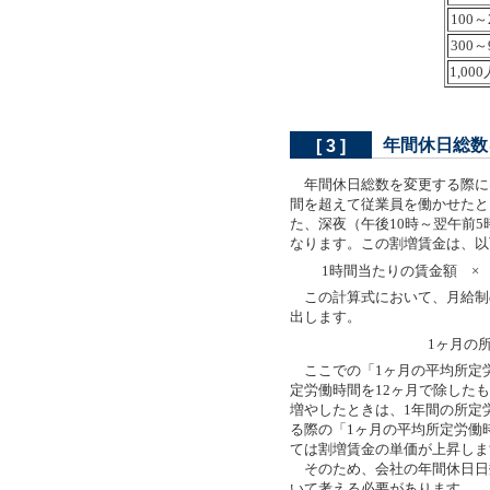
100～
300～
1,00
年間休日総数
[ 3 ]
年間休日総数を変更する際に
間を超えて従業員を働かせたと
た、深夜（午後10時～翌午前
なります。この割増賃金は、以
1時間当たりの賃金額 ×
この計算式において、月給制
出します。
1ヶ月の
ここでの「1ヶ月の平均所定労
定労働時間を12ヶ月で除した
増やしたときは、1年間の所定
る際の「1ヶ月の平均所定労働
ては割増賃金の単価が上昇しま
そのため、会社の年間休日日
いて考える必要があります。