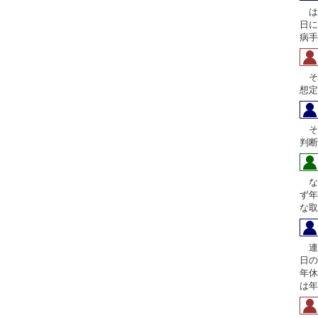
は
日に
病手
そ
想定
そ
判断
な
ず年
な取
連
日の
年休
は年