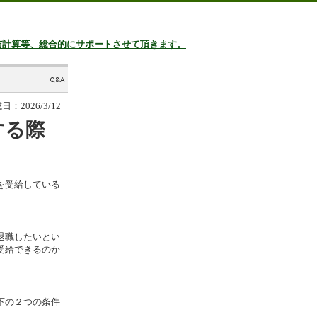
与計算等、総合的にサポートさせて頂きます。
：2026/3/12
する際
を受給している
退職したいとい
受給できるのか
下の２つの条件