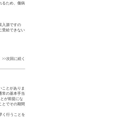
れるため、傷病
収入源ですの
に受給できない
>>次回に続く
いことがありま
通常の基本手当
ことが前提にな
ことでその期間
早く行うことを