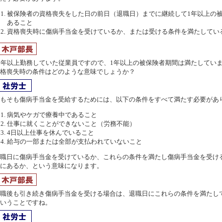
被保険者の資格喪失をした日の前日（退職日）までに継続して1年以上の
あること
資格喪失時に傷病手当金を受けているか、または受ける条件を満たしてい
年以上勤務していた従業員ですので、1年以上の被保険者期間は満たしてい
格喪失時の条件はどのような意味でしょうか？
もそも傷病手当金を受給するためには、以下の条件をすべて満たす必要があ
病気やケガで療養中であること
仕事に就くことができないこと（労務不能）
4日以上仕事を休んでいること
給与の一部または全部が支払われていないこと
職日に傷病手当金を受けているか、これらの条件を満たし傷病手当金を受け
にあるか、という意味になります。
職後も引き続き傷病手当金を受ける場合は、退職日にこれらの条件を満たし
いうことですね。