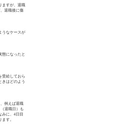
りますが、退職
ず、退職後に傷
ようなケースが
状態になったと
を受給しておら
ときはどのよう
、例えば退職
目（退職日）も
なみに、4日目
ります。