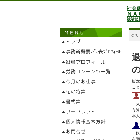
社会
ＮＡ
就業規
坂本
こと
私
う連
本人
既
を満