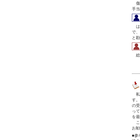
傷
手当
は
で、
と勘
総
私
す。
の受
って
を最
こ
お勧
■参