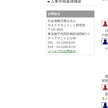
お問合せ
社会保険労務士法人
ＮＡＣマネジメント研究所
〒101-0041
10
東京都千代田区神田須田町1-5
の資
ディアマントビル9F
TEL：03-5296-8105
FAX：03-5296-8110
そ
メールでのお問合せ
退
状態
退
ると