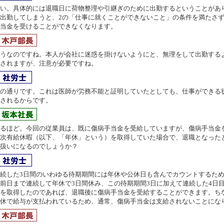
い。具体的には退職日に荷物整理や引継ぎのために出勤するということがあ
出勤してしまうと、2の「仕事に就くことができないこと」の条件を満たさ
当金を受けることができなくなります。
うなのですね。本人が会社に迷惑を掛けないようにと、無理をして出勤する
されますが、注意が必要ですね。
の通りです。これは医師が労務不能と証明していたとしても、仕事ができる
されるからです。
るほど。今回の従業員は、既に傷病手当金を受給していますが、傷病手当金
次有給休暇（以下、「年休」という）を取得していた場合で、退職となった
扱いになるのでしょうか？
続した3日間のいわゆる待期期間には年休や公休日も含んでカウントするため
前日まで連続して年休で3日間休み、この待期期間3日に加えて連続した4日
を取得したのであれば、退職後に傷病手当金を受給することができます。ち
休で給与が支払われているため、通常、傷病手当金は支給されないことにな