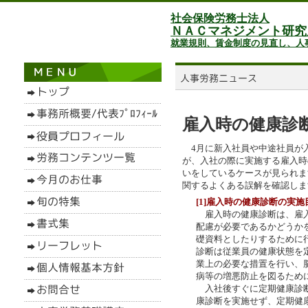
社会保険労務士法人
ＮＡＣマネジメント研究
就業規則、賃金制度の見直し、人
雇入時の健康診
4月に新入社員や中途社員が
が、入社の際に実施する雇入時
いをしているケースが見られま
関するよくある誤解を確認しま
[1]雇入時の健康診断の実施
雇入時の健康診断は、雇入
配慮が必要であるかどうか
礎資料としたりするために
診断は従業員の健康状態を
業上の必要な措置を行い、
病等の増悪防止を図るため
入社後すぐに定期健康診断
康診断を実施せず、定期健