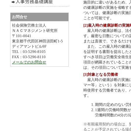
施目的に違いがあるため、
の健康診断の実施を省略す
ついては、健康診断の実施
お問合せ
ことが可能です。
[2]雇入時の健康診断の実施
社会保険労務士法人
雇入時の健康診断は、法令
ＮＡＣマネジメント研究所
す。厳密な日数についての
〒101-0041
または直後で、できるだけ
東京都千代田区神田須田町1-5
また、この雇入時の健康診
ディアマントビル9F
を証明する書類を提出した
TEL：03-5296-8105
すべき項目は労働安全衛生
FAX：03-5296-8110
項目が網羅されていること
メールでのお問合せ
は、その項目について実施
[3]対象となる労働者
雇入時の健康診断の実施に
マー等」という）を対象に
時使用する労働者であり、
す。
期間の定めのない労
1週間の労働時間数
労働時間数の4分の3
※有期雇用契約の場合は、
ることが予定されている場