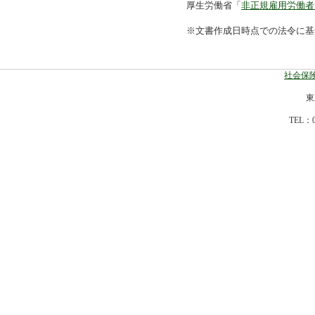
厚生労働省「
非正規雇用労働者
※文書作成日時点での法令に基
社会保険
東
TEL：0