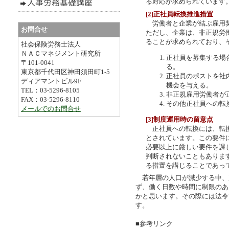
る対応が求められています
[2]正社員転換推進措置
労働者と企業が結ぶ雇用契
お問合せ
ただし、企業は、非正規労
ることが求められており、
社会保険労務士法人
ＮＡＣマネジメント研究所
正社員を募集する場
〒101-0041
る。
東京都千代田区神田須田町1-5
正社員のポストを社
ディアマントビル9F
機会を与える。
TEL：03-5296-8105
非正規雇用労働者が
FAX：03-5296-8110
その他正社員への転
メールでのお問合せ
[3]制度運用時の留意点
正社員への転換には、転換
とされています。この要件
必要以上に厳しい要件を課
判断されないこともありま
る措置を講じることであっ
若年層の人口が減少する中、
ず、働く日数や時間に制限のあ
かと思います。その際には法令
す。
■参考リンク