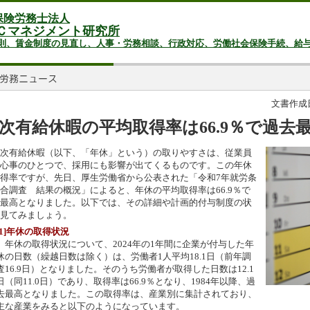
保険労務士法人
Ｃマネジメント研究所
則、賃金制度の見直し、人事・労務相談、行政対応、労働社会保険手続、給
文書作成日：
次有給休暇の平均取得率は66.9％で過去
次有給休暇（以下、「年休」という）の取りやすさは、従業員
心事のひとつで、採用にも影響が出てくるものです。この年休
得率ですが、先日、厚生労働省から公表された「令和7年就労条
合調査 結果の概況」によると、年休の平均取得率は66.9％で
最高となりました。以下では、その詳細や計画的付与制度の状
見てみましょう。
[1]年休の取得状況
年休の取得状況について、2024年の1年間に企業が付与した年
休の日数（繰越日数は除く）は、労働者1人平均18.1日（前年調
査16.9日）となりました。そのうち労働者が取得した日数は12.1
日（同11.0日）であり、取得率は66.9％となり、1984年以降、過
去最高となりました。この取得率は、産業別に集計されており、
主な産業をみると以下のようになっています。