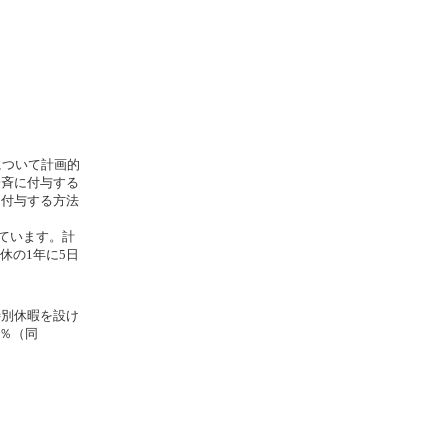
について計画的
一斉に付与する
に付与する方法
っています。計
休の1年に5日
別休暇を設け
3％（同