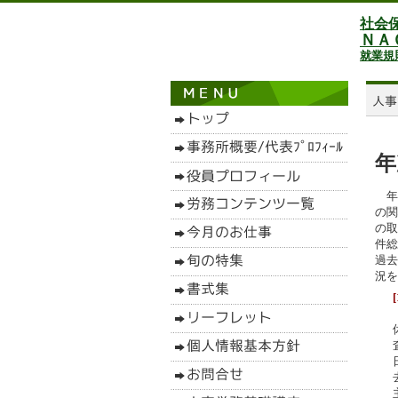
社会
ＮＡ
就業規
年
年
の関
の取
件総
過去
況を