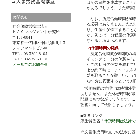
はその目的を達成すること
があるでしょう。また確実
お問合せ
なお、所定労働時間が6時
る必要はありません。ただ
社会保険労務士法人
り、生産性が低下すること
ＮＡＣマネジメント研究所
が、例えば15分程度の休
〒101-0041
ながると考えられます。
東京都千代田区神田須田町1-5
[2]休憩時間の確保
ディアマントビル9F
所定労働時間が8時間の場
TEL：03-5296-8105
イミングで15分の休憩を
FAX：03-5296-8110
がこの15分の休憩を取れ
メールでのお問合せ
よび終了時に、チャイムを
憩を取ることが難しいよう
ら60分に変更するという対
労働時間の管理では時間外労
ありません。また休憩時間が取
問題にもつながってきます。こ
改善に向けて検討しましょう。
■参考リンク
厚生労働省「
休憩時間は法律で
※文書作成日時点での法令に基