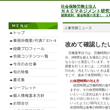
社会保険労務士法人
ＮＡＣマネジメント研究
就業規則、賃金制度の見直し、人
改めて確認した
労働基準法では、労働時間が6
分、8時間を超える場合に少な
ならないと規定しています。そ
調査を行うときには、この法定
行われ、与えていないときは是
そこで、改めて休憩時間につい
[1]休憩時間の与え方
休憩時間は労働時間の途中
ますが、その休憩時間数に
いといった定めはありません
分と15分に分けたり、午前に
いったように3回与えたと
休憩時間は食事の時間や疲