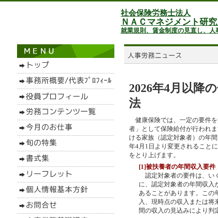
社会保険労務士法人
ＮＡＣマネジメント研究
就業規則、賃金制度の見直し、人
2026年4月以
法
健康保険では、一定の要件を
者」として保険給付が行われま
ける家族（認定対象者）の年間
年4月1日より変更されること
をとり上げます。
[1]被扶養者の年間収入要件
認定対象者の要件は、いく
に、認定対象者の年間収入が
あることがあります。この
入、現時点の収入または将
間の収入の見込みにより判