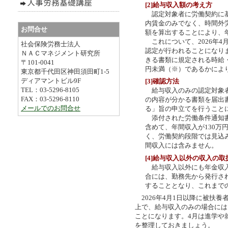
[2]給与収入額の考え方
認定対象者に労働契約に基
内賃金のみでなく、時間外
お問合せ
額を算出することにより、
これについて、2026年4
社会保険労務士法人
認定が行われることになり
ＮＡＣマネジメント研究所
きる書類に規定される時給
〒101-0041
円未満（※）であるかによ
東京都千代田区神田須田町1-5
ディアマントビル9F
[3]確認方法
TEL：03-5296-8105
給与収入のみの認定対象者
FAX：03-5296-8110
の内容が分かる書類を届出
メールでのお問合せ
る」旨の申立てを行うこと
添付された労働条件通知書
含めて、年間収入が130
く、労働契約段階では見込
間収入には含みません。
[4]給与収入以外の収入の取
給与収入以外にも年金収入
合には、勤務先から発行さ
することとなり、これまで
2026年4月1日以降に被扶
上で、給与収入のみの場合には
ことになります。4月は進学や
を整理しておきましょう。