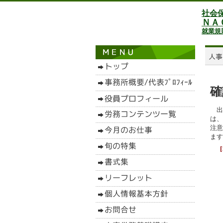
社会
ＮＡ
就業規
確
出
は、
注意
ます