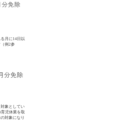
る月に14日以
（例2参
対象としてい
の育児休業を取
除の対象になり