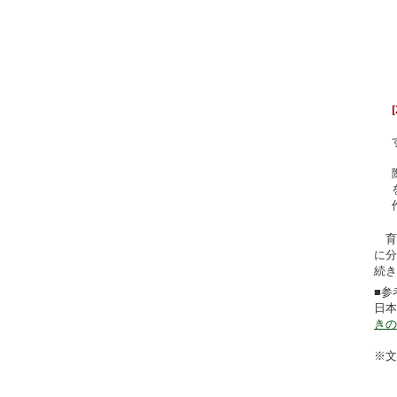
育
に分
続き
■参
日本
きの
※文