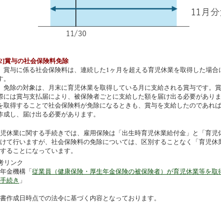
[2]賞与の社会保険料免除
賞与に係る社会保険料は、連続した1ヶ月を超える育児休業を取得した場合
す。
免除の対象は、月末に育児休業を取得している月に支給される賞与です。賞
際には賞与支払届により、被保険者ごとに支給した額を届け出る必要があり
を取得することで社会保険料が免除になるときも、賞与を支給したのであれ
作成し、届け出る必要があります。
児休業に関する手続きでは、雇用保険は「出生時育児休業給付金」と「育児
けて行いますが、社会保険料の免除については、区別することなく「育児休
することになっています。
考リンク
年金機構「
従業員（健康保険・厚生年金保険の被保険者）が育児休業等を取
手続き
」
書作成日時点での法令に基づく内容となっております。