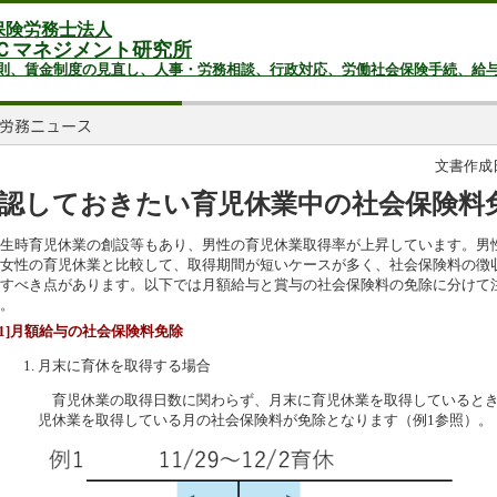
保険労務士法人
Ｃマネジメント研究所
則、賃金制度の見直し、人事・労務相談、行政対応、労働社会保険手続、給
文書作成日：
認しておきたい育児休業中の社会保険料
生時育児休業の創設等もあり、男性の育児休業取得率が上昇しています。男
女性の育児休業と比較して、取得期間が短いケースが多く、社会保険料の徴
すべき点があります。以下では月額給与と賞与の社会保険料の免除に分けて
。
[1]月額給与の社会保険料免除
月末に育休を取得する場合
育児休業の取得日数に関わらず、月末に育児休業を取得しているとき
児休業を取得している月の社会保険料が免除となります（例1参照）。