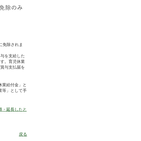
に免除されま
与を支給した
ます。育児休業
ば賞与支払届を
休業給付金」と
業等」として手
得・延長したと
戻る