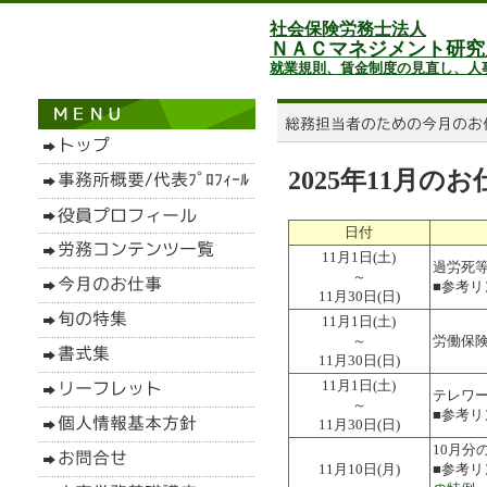
社会保険労務士法人
ＮＡＣマネジメント研究
就業規則、賃金制度の見直し、人
2025年11月の
日付
11月1日(土)
過労死
～
■参考
11月30日(日)
11月1日(土)
～
労働保
11月30日(日)
11月1日(土)
テレワ
～
■参考リ
11月30日(日)
10月
11月10日(月)
■参考