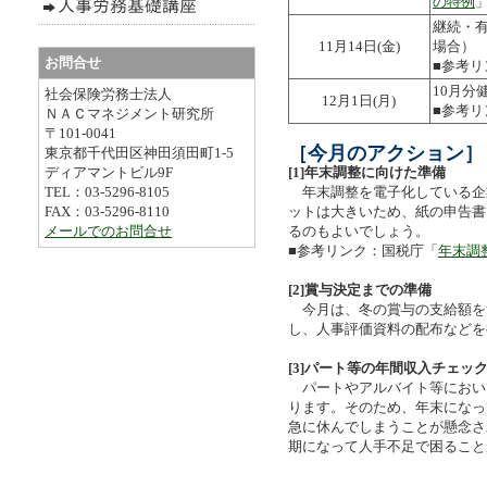
の特例
継続・
11月14日(金)
場合）
お問合せ
■参考
10月分
社会保険労務士法人
12月1日(月)
■参考
ＮＡＣマネジメント研究所
〒101-0041
［今月のアクション］
東京都千代田区神田須田町1-5
ディアマントビル9F
[1]年末調整に向けた準備
TEL：03-5296-8105
年末調整を電子化している企
FAX：03-5296-8110
ットは大きいため、紙の申告書
メールでのお問合せ
るのもよいでしょう。
■参考リンク：国税庁「
年末調
[2]賞与決定までの準備
今月は、冬の賞与の支給額を
し、人事評価資料の配布などを
[3]パート等の年間収入チェッ
パートやアルバイト等におい
ります。そのため、年末になっ
急に休んでしまうことが懸念さ
期になって人手不足で困ること