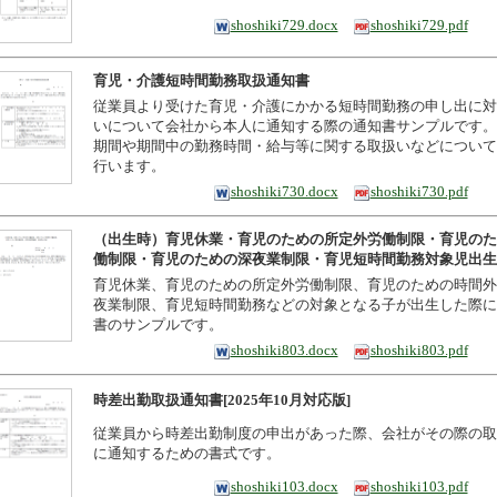
shoshiki729.docx
shoshiki729.pdf
育児・介護短時間勤務取扱通知書
従業員より受けた育児・介護にかかる短時間勤務の申し出に対
いについて会社から本人に通知する際の通知書サンプルです。
期間や期間中の勤務時間・給与等に関する取扱いなどについて
行います。
shoshiki730.docx
shoshiki730.pdf
（出生時）育児休業・育児のための所定外労働制限・育児のた
働制限・育児のための深夜業制限・育児短時間勤務対象児出生
育児休業、育児のための所定外労働制限、育児のための時間外
夜業制限、育児短時間勤務などの対象となる子が出生した際に
書のサンプルです。
shoshiki803.docx
shoshiki803.pdf
時差出勤取扱通知書[2025年10月対応版]
従業員から時差出勤制度の申出があった際、会社がその際の取
に通知するための書式です。
shoshiki103.docx
shoshiki103.pdf