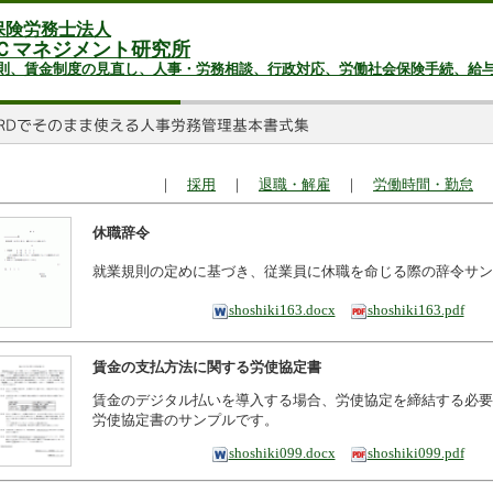
保険労務士法人
Ｃマネジメント研究所
則、賃金制度の見直し、人事・労務相談、行政対応、労働社会保険手続、給
｜
採用
｜
退職・解雇
｜
労働時間・勤怠
休職辞令
就業規則の定めに基づき、従業員に休職を命じる際の辞令サン
shoshiki163.docx
shoshiki163.pdf
賃金の支払方法に関する労使協定書
賃金のデジタル払いを導入する場合、労使協定を締結する必要
労使協定書のサンプルです。
shoshiki099.docx
shoshiki099.pdf