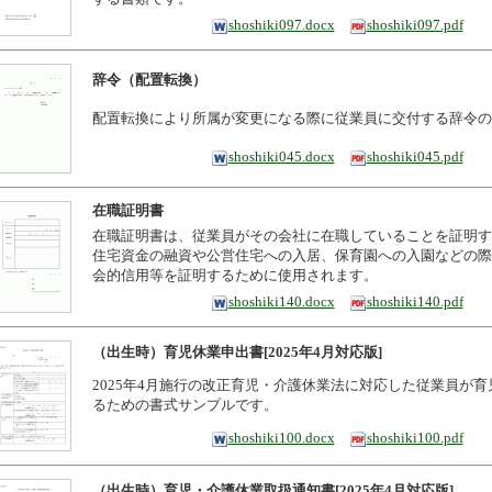
shoshiki097.docx
shoshiki097.pdf
辞令（配置転換）
配置転換により所属が変更になる際に従業員に交付する辞令の
shoshiki045.docx
shoshiki045.pdf
在職証明書
在職証明書は、従業員がその会社に在職していることを証明す
住宅資金の融資や公営住宅への入居、保育園への入園などの際
会的信用等を証明するために使用されます。
shoshiki140.docx
shoshiki140.pdf
（出生時）育児休業申出書[2025年4月対応版]
2025年4月施行の改正育児・介護休業法に対応した従業員が
るための書式サンプルです。
shoshiki100.docx
shoshiki100.pdf
（出生時）育児・介護休業取扱通知書[2025年4月対応版]